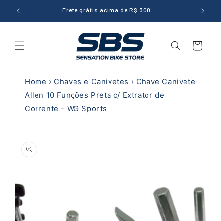
Pular
para o
Frete grátis acima de R$ 300
10% de 
conteúdo
Carrinho
Home
›
Chaves e Canivetes
›
Chave Canivete
Allen 10 Funções Preta c/ Extrator de
Corrente - WG Sports
Pular para
as
informações
do produto