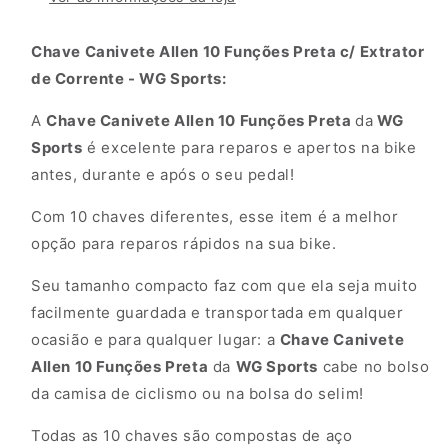
c/
c/
Extrator
Extrator
de
de
Chave Canivete Allen 10 Funções Preta c/ Extrator
Corrente
Corrente
de Corrente - WG Sports:
-
-
WG
WG
A
Chave Canivete Allen 10 Funções Preta
da
WG
Sports
Sports
Sports
é excelente para reparos e apertos na bike
antes, durante e após o seu pedal!
Com 10 chaves diferentes, esse item é a melhor
opção para reparos rápidos na sua bike.
Seu tamanho compacto faz com que ela seja muito
facilmente guardada e transportada em qualquer
ocasião e para qualquer lugar: a
Chave Canivete
Allen 10 Funções Preta
da
WG Sports
cabe no bolso
da camisa de ciclismo ou na bolsa do selim!
Todas as 10 chaves são compostas de aço