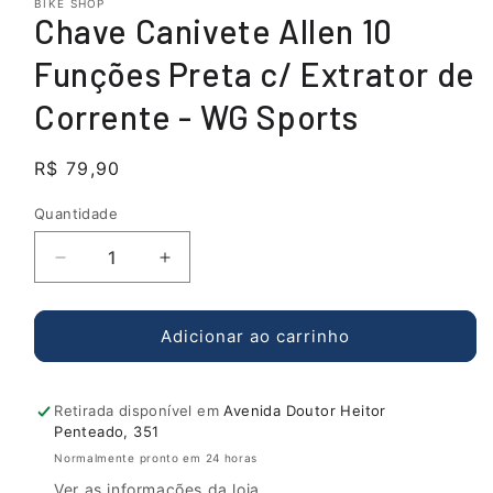
BIKE SHOP
Chave Canivete Allen 10
Funções Preta c/ Extrator de
Corrente - WG Sports
Preço
R$ 79,90
normal
Quantidade
Diminuir
Aumentar
a
a
quantidade
quantidade
de
de
Adicionar ao carrinho
Chave
Chave
Canivete
Canivete
Allen
Allen
Retirada disponível em
Avenida Doutor Heitor
10
10
Penteado, 351
Funções
Funções
Normalmente pronto em 24 horas
Preta
Preta
Ver as informações da loja